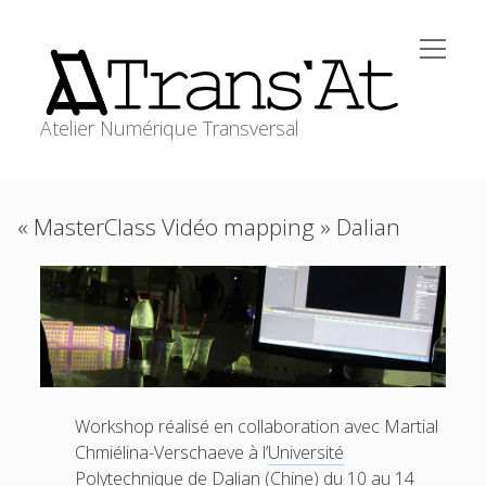
open
Trans'At
menu
Atelier Numérique Transversal
ACCUEIL
Sidebar
« MasterClass Vidéo mapping » Dalian
open
ATELIERS
menu
WORKSHOPS
RESSOURCES
MEDIAGRAPHIE
transat@stephanecabee.net
CONTACT
Workshop réalisé en collaboration avec Martial
Chmiélina-Verschaeve à l’
Université
Polytechnique de Dalian
(Chine) du 10 au 14