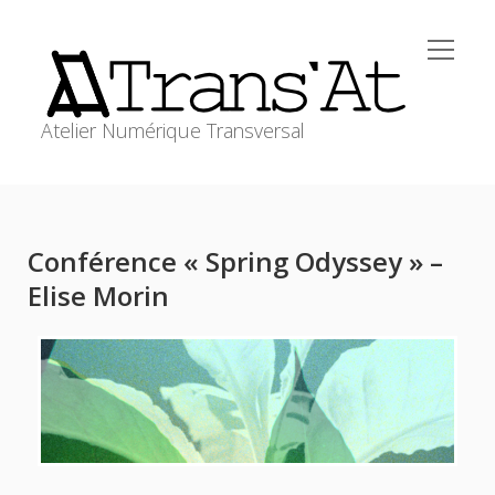
open
Trans'At
menu
Atelier Numérique Transversal
ACCUEIL
Sidebar
open
ATELIERS
menu
Conférence « Spring Odyssey » –
WORKSHOPS
Elise Morin
RESSOURCES
MEDIAGRAPHIE
transat@stephanecabee.net
CONTACT