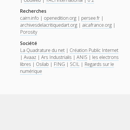
Recherches
cairn.info
|
openedition.org
|
persee.fr
|
archivesdelacritiquedart.org
|
aicafrance.org
|
Porosity
Société
La Quadrature du net
|
Création Public Internet
|
Avaaz
|
Ars Industrialis
|
ANIS
|
les electrons
libres
|
Osilab
|
FING
|
SCIL
|
Regards sur le
numérique
Scroll
to
the
top