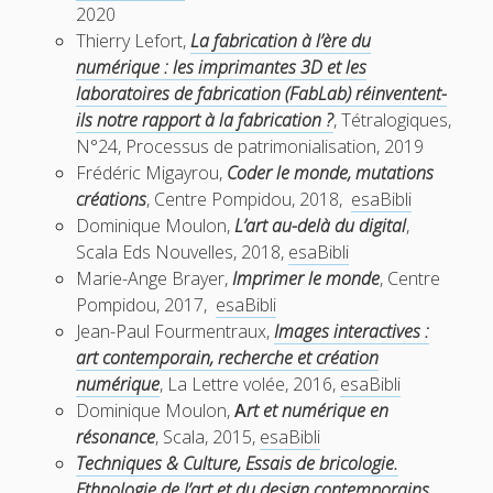
2020
Thierry Lefort,
La fabrication à l’ère du
numérique : les imprimantes 3D et les
laboratoires de fabrication (FabLab) réinventent-
ils notre rapport à la fabrication ?
, Tétralogiques,
N°24, Processus de patrimonialisation, 2019
Frédéric Migayrou,
Coder le monde, mutations
créations
, Centre Pompidou, 2018,
esaBibli
Dominique Moulon,
L’art au-delà du digital
,
Scala Eds Nouvelles, 2018,
esaBibli
Marie-Ange Brayer,
Imprimer le monde
, Centre
Pompidou, 2017,
esaBibli
Jean-Paul Fourmentraux,
Images interactives :
art contemporain, recherche et création
numérique
, La Lettre volée, 2016,
esaBibli
Dominique Moulon,
A
rt et numérique en
résonance
, Scala, 2015,
esaBibli
Techniques & Culture, Essais de bricologie.
Ethnologie de l’art et du design contemporains
,