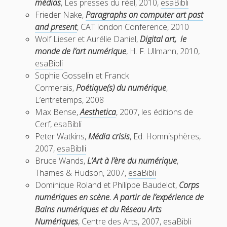
médias
, Les presses du réel, 2010,
esaBibli
Frieder Nake,
Paragraphs on computer art past
and present
, CAT london Conference, 2010
Wolf Lieser et Aurélie Daniel,
Digital art, le
monde de l’art numérique
, H. F. Ullmann, 2010,
esaBibli
Sophie Gosselin et Franck
Cormerais,
Poétique(s) du numérique
,
L’entretemps, 2008
Max Bense,
Aesthetica
, 2007, les éditions de
Cerf,
esaBibli
Peter Watkins,
Média crisis
, Ed. Homnisphères,
2007,
esaBiblli
Bruce Wands,
L’Art à l’ère du numérique
,
Thames & Hudson, 2007,
esaBibli
Dominique Roland et Philippe Baudelot,
Corps
numériques en scène. A partir de l’expérience de
Bains numériques et du Réseau Arts
Numériques
, Centre des Arts, 2007,
esaBibli