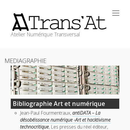
open
Trans'At
menu
Atelier Numérique Transversal
ACCUEIL
Sidebar
MEDIAGRAPHIE
open
ATELIERS
menu
WORKSHOPS
RESSOURCES
MEDIAGRAPHIE
transat@stephanecabee.net
CONTACT
Bibliographie Art et numérique
Jean-Paul Fourmentraux,
antiDATA – La
désobéissance numérique -Art et hacktivisme
technocritique
, Les presses du réel éditeur,