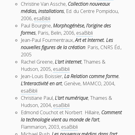
Christine Van Assche,
Collection nouveaux
médias, installations
, Ed. du Centre Pompidou,
2006,
esaBibli
Paul Bourgine,
Morphogénèse, l’origine des
formes
, Paris, Belin, 2006,
esaBibli
Jean-Paul Fourmentraux,
Art et Internet. Les
nouvelles figures de la création
. Paris, CNRS Éd.,
2005
Rachel Greene,
L’art internet
, Thames &
Hudson, 2005,
esaBibli
Jean-Louis Boissier,
La Relation comme forme.
L’Interactivité en art
, Genève, MAMCO, 2004,
esaBibli
Christiane Paul,
L’art numérique
, Thames &
Hudson, 2004,
esaBibli
Edmond Couchot et Norbert Hillaire,
Comment
la technologie vient au monde de l’art
,
Flammarion, 2003,
esaBibli
Michael Rush,
Les nouveaux médias dans l’art
,