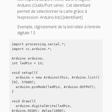
Arduino (Outils/Port série) . Cet identifiant
permet de sélectionner la carte grâce à
l’expression: Arduino.list().[identifiant].
Exemple, clignotement de la led reliée à l’entrée
digitale 13:
import processing.serial.*;

import cc.arduino.*;

Arduino arduino;

int ledPin = 13;

void setup(){

  arduino = new Arduino(this, Arduino.list()
[0], 57600);

  arduino.pinMode(ledPin, Arduino.OUTPUT);

}

void draw(){

  arduino.digitalWrite(ledPin, 
Arduino.HIGH); delay(1000);
