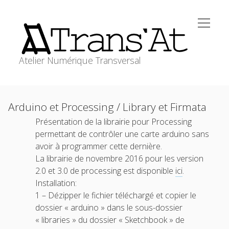
open
Trans'At
menu
Atelier Numérique Transversal
ACCUEIL
Sidebar
Arduino et Processing / Library et Firmata
open
ATELIERS
menu
Présentation de la librairie pour Processing
WORKSHOPS
permettant de contrôler une carte arduino sans
RESSOURCES
avoir à programmer cette dernière.
La librairie de novembre 2016 pour les version
MEDIAGRAPHIE
2.0 et 3.0 de processing est disponible
ici
.
transat@stephanecabee.net
CONTACT
Installation:
1 – Dézipper le fichier téléchargé et copier le
dossier « arduino » dans le sous-dossier
« libraries » du dossier « Sketchbook » de