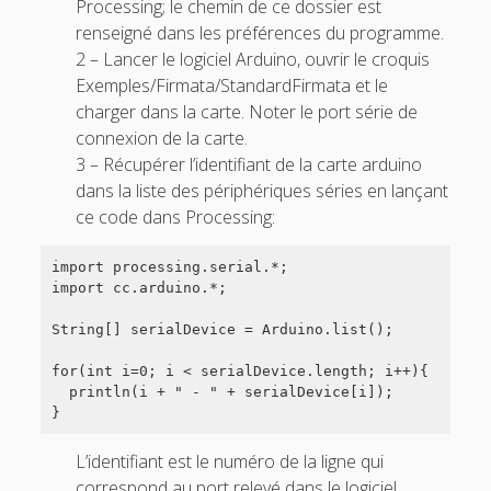
Processing; le chemin de ce dossier est
renseigné dans les préférences du programme.
2 – Lancer le logiciel Arduino, ouvrir le croquis
Exemples/Firmata/StandardFirmata et le
charger dans la carte. Noter le port série de
connexion de la carte.
3 – Récupérer l’identifiant de la carte arduino
dans la liste des périphériques séries en lançant
ce code dans Processing:
import processing.serial.*;

import cc.arduino.*;

String[] serialDevice = Arduino.list();

for(int i=0; i < serialDevice.length; i++){

  println(i + " - " + serialDevice[i]);

}
L’identifiant est le numéro de la ligne qui
correspond au port relevé dans le logiciel