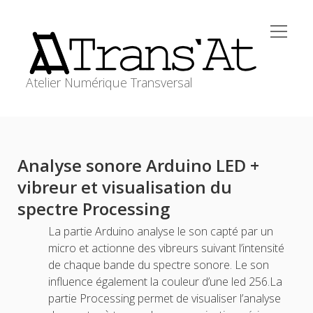
open
Trans'At
menu
Atelier Numérique Transversal
ACCUEIL
Sidebar
open
ATELIERS
menu
Analyse sonore Arduino LED +
WORKSHOPS
vibreur et visualisation du
RESSOURCES
spectre Processing
MEDIAGRAPHIE
La partie Arduino analyse le son capté par un
transat@stephanecabee.net
CONTACT
micro et actionne des vibreurs suivant l’intensité
de chaque bande du spectre sonore. Le son
influence également la couleur d’une led 256.La
partie Processing permet de visualiser l’analyse