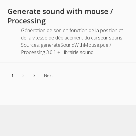
Generate sound with mouse /
Processing
Génération de son en fonction de la position et
de la vitesse de déplacement du curseur souris.
Sources: generateSoundWithMouse.pde /
Processing 3.0.1 + Librairie sound
Navigation
1
2
3
Next
des
articles
Scroll
to
the
top