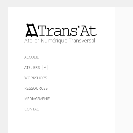
Trans'At
Atelier Numérique Transversal
ACCUEIL
open
ATELIERS
menu
WORKSHOPS
RESSOURCES
MEDIAGRAPHIE
CONTACT