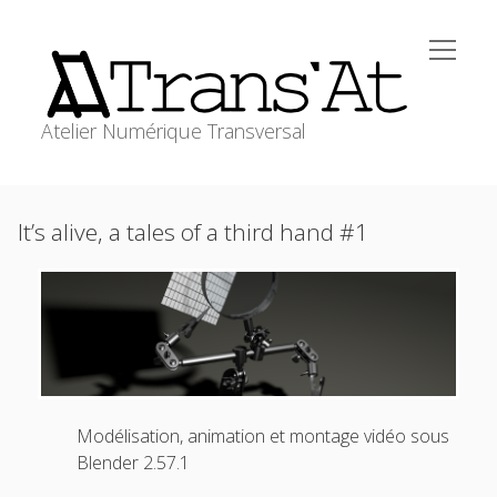
open
Trans'At
menu
Atelier Numérique Transversal
ACCUEIL
Sidebar
It’s alive, a tales of a third hand #1
open
ATELIERS
menu
WORKSHOPS
RESSOURCES
MEDIAGRAPHIE
transat@stephanecabee.net
CONTACT
Modélisation, animation et montage vidéo sous
Blender 2.57.1