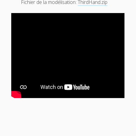
Fichier de la modélisation:
ThirdHand.zip