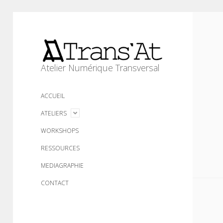
Trans'At
Atelier Numérique Transversal
ACCUEIL
open
ATELIERS
menu
WORKSHOPS
RESSOURCES
MEDIAGRAPHIE
CONTACT